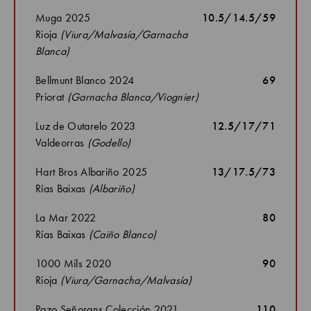
Muga 2025
10.5/14.5/59
Rioja
(Viura/Malvasía/Garnacha
Blanca)
Bellmunt Blanco 2024
69
Priorat
(Garnacha Blanca/Viognier)
Luz de Outarelo 2023
12.5/17/71
Valdeorras
(Godello)
Hart Bros Albariño 2025
13/17.5/73
Rías Baixas
(Albariño)
La Mar 2022
80
Rías Baixas
(Caiño Blanco)
1000 Mils 2020
90
Rioja
(Viura/Garnacha/Malvasía)
Pazo Señorans Colección 2021
110