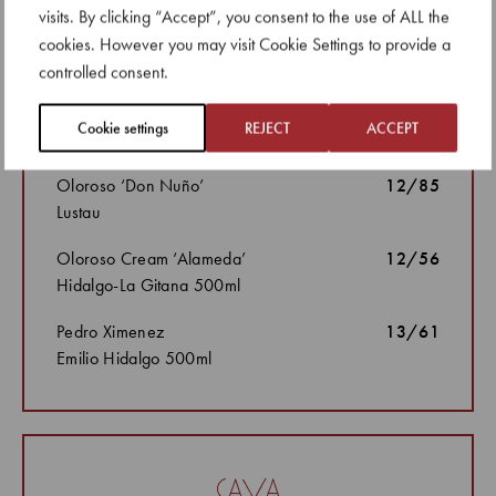
visits. By clicking “Accept”, you consent to the use of ALL the
Amontillado ‘Tio Diego’
11/78
cookies. However you may visit Cookie Settings to provide a
Valdespino
controlled consent.
Palo Cortado ‘Peninsula’
11/78
Cookie settings
REJECT
ACCEPT
Lustau
Oloroso ‘Don Nuño’
12/85
Lustau
Oloroso Cream ‘Alameda’
12/56
Hidalgo-La Gitana 500ml
Pedro Ximenez
13/61
Emilio Hidalgo 500ml
cava