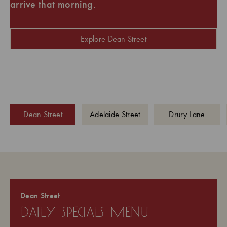
arrive that morning.
Explore Dean Street
Dean Street
Adelaide Street
Drury Lane
Dean Street
daily specials menu