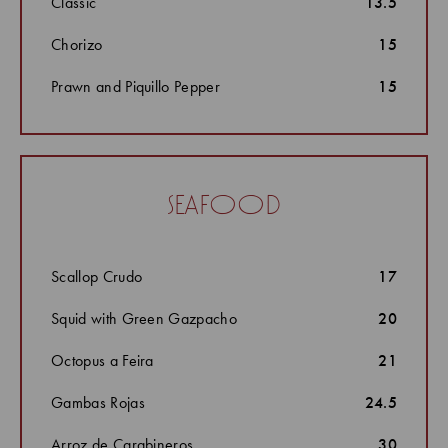
Classic
13.5
Chorizo
15
Prawn and Piquillo Pepper
15
seafood
Scallop Crudo
17
Squid with Green Gazpacho
20
Octopus a Feira
21
Gambas Rojas
24.5
Arroz de Carabineros
30