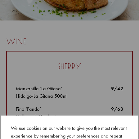
wine
sherry
Manzanilla ‘La Gitana’
9/42
Hidalgo-La Gitana 500ml
Fino ‘Pando’
9/63
Williams & Humbert
We use cookies on our website to give you the most relevant
Manzanilla en Rama ‘Hart Bros’
10.5/74
experience by remembering your preferences and repeat
Hidalgo-La Gitana