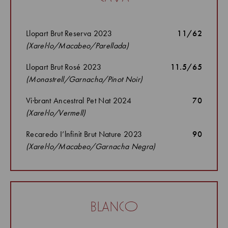
Llopart Brut Reserva 2023
11/62
(Xarel·lo/Macabeo/Parellada)
Llopart Brut Rosé 2023
11.5/65
(Monastrell/Garnacha/Pinot Noir)
Vi·brant Ancestral Pet Nat 2024
70
(Xarel·lo/Vermell)
Recaredo I’lnfinit Brut Nature 2023
90
(Xarel·lo/Macabeo/Garnacha Negra)
blanco